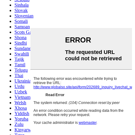
Sinhala
Slovak
Slovenian
Somali
Samoan
Scots Gaelic
Shona
Sindhi
Sundanese
Swahili
Tajik
Tamil
Telugu
Thai
Ukrainian
Urdu
Uzbek
Vietnamese
Welsh
Xhosa
Yiddish
Yoruba
Zulu
Kinyarwanda