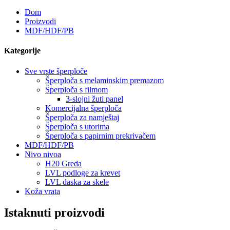
Dom
Proizvodi
MDF/HDF/PB
Kategorije
Sve vrste šperploče
Šperploča s melaminskim premazom
Šperploča s filmom
3-slojni žuti panel
Komercijalna šperploča
Šperploča za namještaj
Šperploča s utorima
Šperploča s papirnim prekrivačem
MDF/HDF/PB
Nivo nivoa
H20 Greda
LVL podloge za krevet
LVL daska za skele
Koža vrata
Istaknuti proizvodi