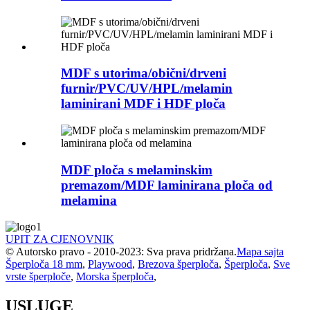
MDF s utorima/obični/drveni
furnir/PVC/UV/HPL/melamin
laminirani MDF i HDF ploča
MDF ploča s melaminskim
premazom/MDF laminirana ploča od
melamina
UPIT ZA CJENOVNIK
© Autorsko pravo - 2010-2023: Sva prava pridržana.
Mapa sajta
Šperploča 18 mm
,
Playwood
,
Brezova šperploča
,
Šperploča
,
Sve
vrste šperploče
,
Morska šperploča
,
USLUGE