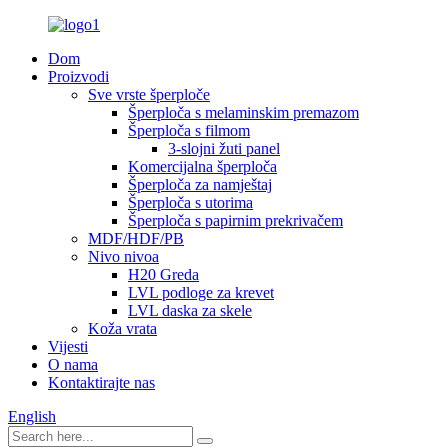
Dom
Proizvodi
Sve vrste šperploče
Šperploča s melaminskim premazom
Šperploča s filmom
3-slojni žuti panel
Komercijalna šperploča
Šperploča za namještaj
Šperploča s utorima
Šperploča s papirnim prekrivačem
MDF/HDF/PB
Nivo nivoa
H20 Greda
LVL podloge za krevet
LVL daska za skele
Koža vrata
Vijesti
O nama
Kontaktirajte nas
English