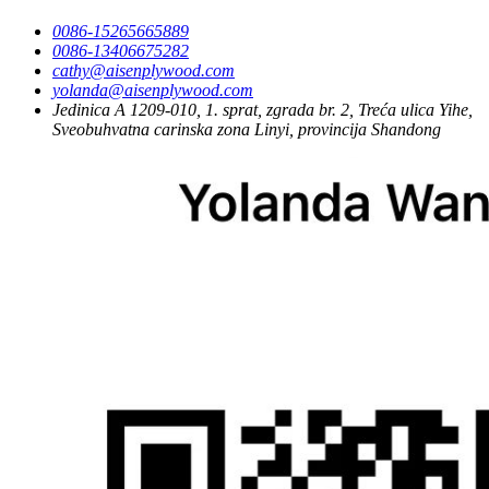
0086-15265665889
0086-13406675282
cathy@aisenplywood.com
yolanda@aisenplywood.com
Jedinica A 1209-010, 1. sprat, zgrada br. 2, Treća ulica Yihe,
Sveobuhvatna carinska zona Linyi, provincija Shandong