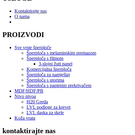
Kontaktirajte nas
O nama
PROIZVODI
Sve vrste šperploče
Šperploča s melaminskim premazom
Šperploča s filmom
3-slojni žuti panel
Komercijalna šperploča
Šperploča za namještaj
Šperploča s utorima
Šperploča s papirnim prekrivačem
MDF/HDF/PB
Nivo nivoa
H20 Greda
LVL podloge za krevet
LVL daska za skele
Koža vrata
kontaktirajte nas