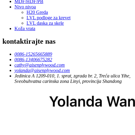
MDF/HDF/PB
Nivo nivoa
H20 Greda
LVL podloge za krevet
LVL daska za skele
Koža vrata
kontaktirajte nas
0086-15265665889
0086-13406675282
cathy@aisenplywood.com
yolanda@aisenplywood.com
Jedinica A 1209-010, 1. sprat, zgrada br. 2, Treća ulica Yihe,
Sveobuhvatna carinska zona Linyi, provincija Shandong