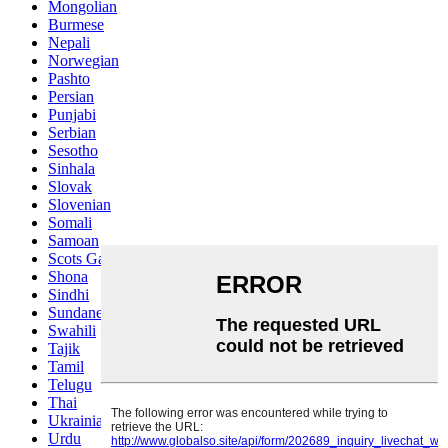
Mongolian
Burmese
Nepali
Norwegian
Pashto
Persian
Punjabi
Serbian
Sesotho
Sinhala
Slovak
Slovenian
Somali
Samoan
Scots Gaelic
Shona
Sindhi
Sundanese
Swahili
Tajik
Tamil
Telugu
Thai
Ukrainian
Urdu