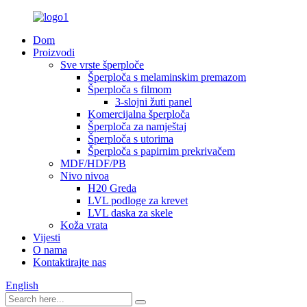
Dom
Proizvodi
Sve vrste šperploče
Šperploča s melaminskim premazom
Šperploča s filmom
3-slojni žuti panel
Komercijalna šperploča
Šperploča za namještaj
Šperploča s utorima
Šperploča s papirnim prekrivačem
MDF/HDF/PB
Nivo nivoa
H20 Greda
LVL podloge za krevet
LVL daska za skele
Koža vrata
Vijesti
O nama
Kontaktirajte nas
English