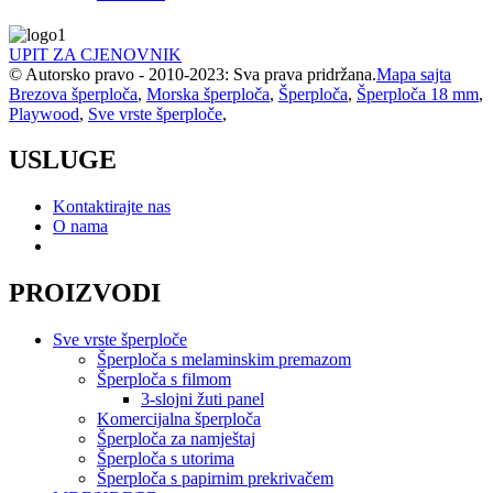
UPIT ZA CJENOVNIK
© Autorsko pravo - 2010-2023: Sva prava pridržana.
Mapa sajta
Brezova šperploča
,
Morska šperploča
,
Šperploča
,
Šperploča 18 mm
,
Playwood
,
Sve vrste šperploče
,
USLUGE
Kontaktirajte nas
O nama
PROIZVODI
Sve vrste šperploče
Šperploča s melaminskim premazom
Šperploča s filmom
3-slojni žuti panel
Komercijalna šperploča
Šperploča za namještaj
Šperploča s utorima
Šperploča s papirnim prekrivačem