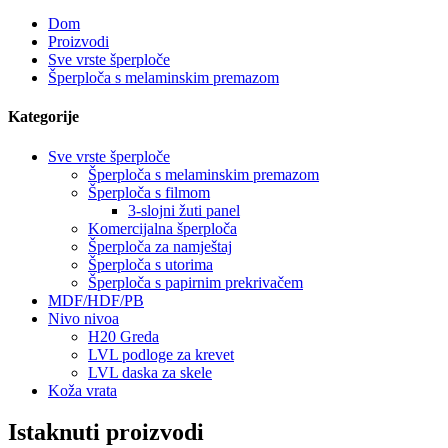
Dom
Proizvodi
Sve vrste šperploče
Šperploča s melaminskim premazom
Kategorije
Sve vrste šperploče
Šperploča s melaminskim premazom
Šperploča s filmom
3-slojni žuti panel
Komercijalna šperploča
Šperploča za namještaj
Šperploča s utorima
Šperploča s papirnim prekrivačem
MDF/HDF/PB
Nivo nivoa
H20 Greda
LVL podloge za krevet
LVL daska za skele
Koža vrata
Istaknuti proizvodi